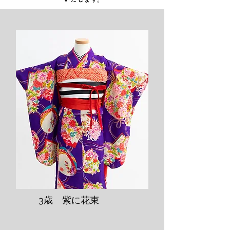
​3歳 紫に花束