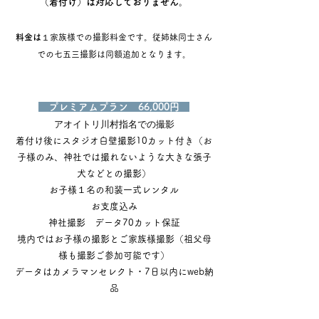
（着付け）は対応しておりま
せん。
​料金は
​１家族様での撮影料金です。従姉妹同士さん
での七五三撮影は同額追加となります。
プレミアムプラン 66,000円
アオイトリ川村指名での撮影
着付け後にスタジオ白壁撮影10カット付き（お
子様のみ、神社では撮れないような大きな張子
犬などとの撮影）
お子様１名の和装一式レンタル
お支度込み
神社撮影 データ70カット保証
境内ではお子様の撮影とご家族様撮影（祖父母
様も撮影ご参加可能です）
データはカメラマンセレクト・7日以内にweb納
品