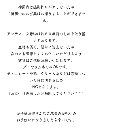
神殿内は撮影許可がおりないため
ご祈祷中のお写真はお撮りすることができませ
ん。
アンティーク着物は約８０年前のものを取り揃
えております。
生地も弱く、簡単に洗えないため
次の方も気持ちよくお召しいただけるよう
飲食はご遠慮お願いいたします。
グミやラムネのみOKです。
チョコレートや飴、クリーム系などは着物につ
いた時に汚れるため
​NGとなります。
​（お着付け直前に水分補給してください＾＾）
​お子様お健やかなご成長のお祝いの
お手伝いになりましたら幸いです。