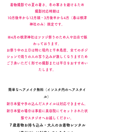
着物撮影での夏の暑さ、冬の寒さを避けるため
撮影対応時期は
10月後半から12月頭・3月後半から4月（春は根津
神社のみ）限定です。
※4月の根津神社はツツジ祭りのため人や出店で賑
わっております。
お祭り中の土日は特に境内と千本鳥居、全てのポジ
ションで周りの人の写り込みが激しくなりますため
​ご了承いただく形での撮影または平日をおすすめい
たします。
簡単なヘアメイク無料（インスタ内のヘアスタイ
ル）
新日本髪や手の込んだスタイルは対応できません。
新日本髪の場合は事前に美容院にてセットされた状
態でスタジオへお越しください。
７歳着物お持ち込み・大人のお着物レンタル