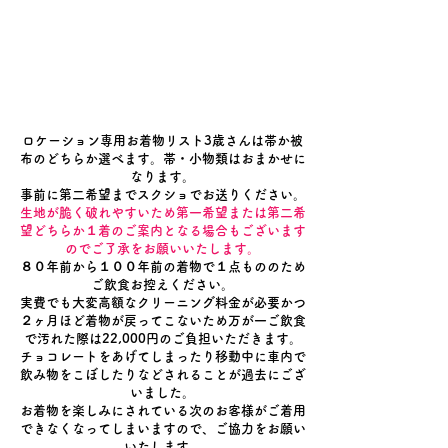
ロケーション専用お着物リスト3歳さんは帯か被
布のどちらか選べます。帯・小物類はおまかせに
なります。
事前に第二希望までスクショでお送りください。
生地が脆く破れやすいため
第一希望または第二希
望どちらか１着のご案内となる場合もございます
ので
​ご了承をお願いいたします。
８０年前から１００年前の着物で１点もののため
ご飲食お控えください。
実費でも大変高額なクリーニング料金が必要かつ
２ヶ月ほど着物が戻ってこないため万が一ご飲食
で汚れた際は22,000円のご負担いただきます。
チョコレートをあげてしまったり移動中に車内で
飲み物をこぼしたりなどされることが過去にござ
いました。
お着物を楽しみにされている次のお客様がご着用
できなくなってしまいますので、ご協力をお願い
いたします。