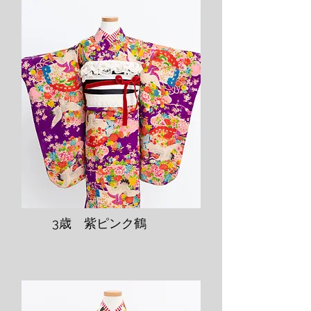
​3歳 紫ピンク鶴