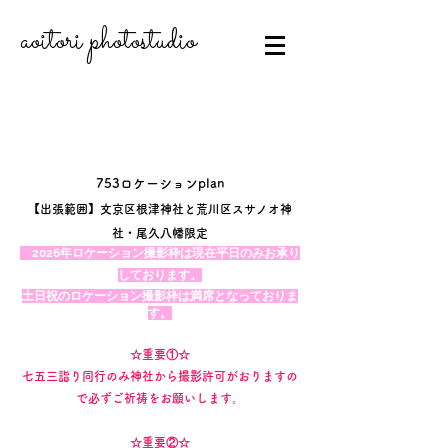
aoitori photostudio
​​753ロケーションplan
【出張範囲】文京区根津神社と荒川区スサノオ神
社・尾久八幡限定
2026年ロケーション撮影枠は現在平日のみお承り
しております。
​土日祝のロケーション撮影枠は満席となっておりま
す。
☆重要①☆
​七五三詣り同行のみ神社から撮影許可がおりますの
で必ずご祈祷をお願いします。
☆重要②☆