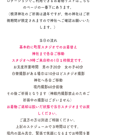
ロケーションでご利用できるお着物リストはこちら
のページの一番下にあります。
（根津神社のご祈祷は通年ですが、他の神社はご祈
祷期間が限定されますので神社へご確認お願いいた
します。）
​当日の流れ
​
基本的に町屋スタジオでのお着替え
神社まで各自ご移動
スタジオへ9時ご来店枠の1日１枠限定です。​
お支度所要時間
男の子20分
女の子40分
白壁撮影がある場合は10分ほどスタジオ撮影
​神社へ各自ご移動
境内撮影60分前後
その後ご祈祷となります（神殿内撮影禁止のためご
祈祷中の撮影はございません）
お着物ご返却は脱いだ状態で当日スタジオまでお戻
しください。
​ご遠方の方は別途ご相談ください。
上記のスケジュールで３時間ほどです。
境内の混み具合、緊張で笑顔になるまでお時間を要