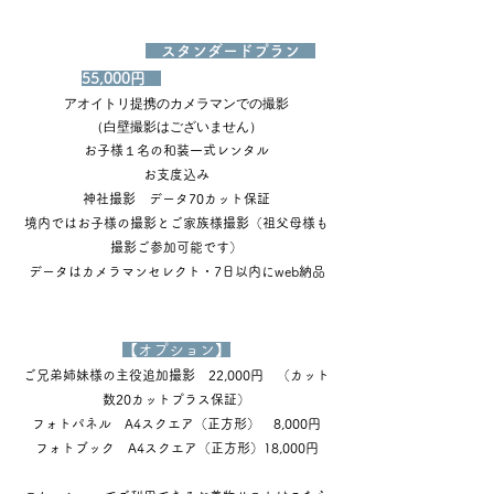
スタンダードプ
スタンダードプラン
55,000円
ラン 55,000円
アオイトリ提携のカメラマンでの撮影
（白壁撮影はございません）
お子様１名の和装一式レンタル
お支度込み
神社撮影 データ70カット保証
境内ではお子様の撮影とご家族様撮影（祖父母様も
撮影ご参加可能です）
データはカメラマンセレクト・7日以内にweb納品
【オプション】
ご兄弟姉妹様の主役追加撮影 22,000円 （カット
数20カットプラス保証）
フォトパネル A4スクエア（正方形） 8,000円
フォトブック A4
スクエア（正方形）18,000円